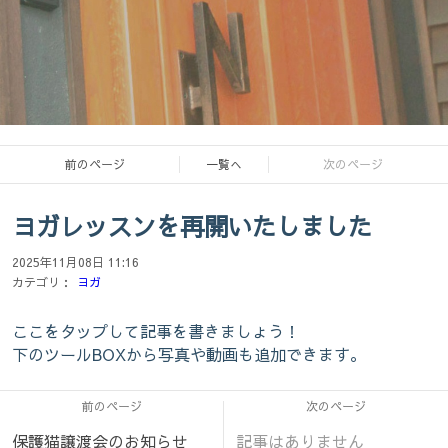
前のページ
一覧へ
次のページ
ヨガレッスンを再開いたしました
オウチヨガスタジオココロ熊本
2025年11月08日 11:16
ヨガと瞑想
カテゴリ：
ヨガ
ここをタップして記事を書きましょう！
下のツールBOXから写真や動画も追加できます。
お外に暮らす猫たちを保護し、里親さん
前のページ
次のページ
に出す活動もしています
保護猫譲渡会のお知らせ
記事はありません