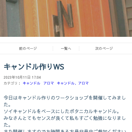
前のページ
一覧へ
次のページ
キャンドル作りWS
オウチヨガスタジオココロ熊本
2023年10月11日 17:04
ヨガと瞑想
カテゴリ：
キャンドル
アロマ
キャンドル、アロマ
今日はキャンドル作りのワークショップを開催してみまし
た。
ソイキャンドルをベースにしたボタニカルキャンドル。
お外に暮らす猫たちを保護し、里親さん
みなさんとてもセンスが良くて私もすごく勉強になりまし
た。
に出す活動もしています
また開催しますのでお時間ある方是非是非ご参加ください