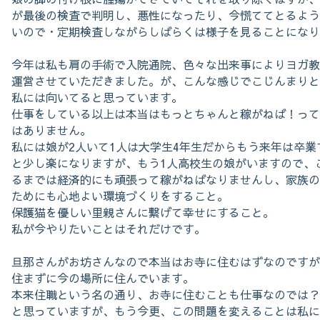
が最後の検査で判明し、悪性になったり、今慌ててとるよう
いので・定期検査しながらしばらくは様子を見ることになり
今年は私も肩の手術で入院通院、色々な出来事によりヨガ教
運営させていただきました。が、こんな感じでこじんまりと
私には向いてると思っています。
仕事をしている以上は本当はもっとちゃんと稼がねば！って
はありません。
私には娘が2人いて1人は大学生4年生だからもう来年は卒
と少し楽になりますが、もう1人高校生の娘がいますので、
るまでは経済的にも頑張って稼がねばなりませんし、家族の
ためにも心地よい環境づくりをすること。
保護猫を優しい里親さんに繋げて幸せにすること。
私が今やりたいことはそれだけです。
旦那さんがお坊さんなので本当はお寺に住むはずなのですが
住まずに今の場所に住んでいます。
本来住職という名の通り、お寺に住むことも仕事なのでは？
と思っていますが、もう今更、この問題を変えることは私に