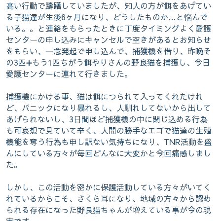
高い行動で躊躇していましたが、知人の方が餌をあげてい
る子猫達が生後6ヶ月になり、どうしたものか…と悩んで
いる。。と連絡をもらったときに丁度タイミングよく愛護
センターの申し込みにキャンセルで空きがあるとお知らせ
をもらい、一念発起で申し込んで、捕獲機を借り、昨晩そ
の3匹➕もう1匹ちがう餌やりさんの野良猫を捕獲し、今日
愛護センターに連れて行きました。
捕獲機にかける事、猫は餌につられて入ってくれたけれ
ど、パニックになり暴れるし、人馴れしてないから出して
あげられないし、3日間ほど捕獲機の中に閉じ込める行為
も可哀想で見ていて辛く、人間の勝手なエゴで猫達の生殖
機能を奪う行為も申し訳ない気持ちになり、TNR活動を盛
んにしている方々が毎回どんなに大変かと今回痛感しまし
た。
しかし、この活動を密かに保護活動している方々がいてく
れているからこそ、さくら耳になり、地域の方々から認め
られる存在になった野良猫ちゃんが増えている事が今の現