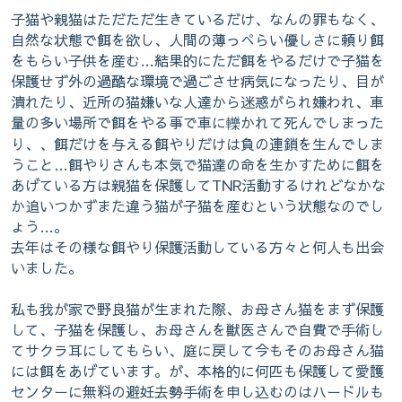
保護猫たちとの日々の暮らしも載せてい
子猫や親猫はただただ生きているだけ、なんの罪もなく、
自然な状態で餌を欲し、人間の薄っぺらい優しさに頼り餌
きます
をもらい子供を産む…結果的にただ餌をやるだけで子猫を
保護せず外の過酷な環境で過ごさせ病気になったり、目が
潰れたり、近所の猫嫌いな人達から迷惑がられ嫌われ、車
量の多い場所で餌をやる事で車に轢かれて死んでしまった
り、、餌だけを与える餌やりだけは負の連鎖を生んでしま
うこと…餌やりさんも本気で猫達の命を生かすために餌を
あげている方は親猫を保護してTNR活動するけれどなかな
か追いつかずまた違う猫が子猫を産むという状態なのでし
ょう…。
去年はその様な餌やり保護活動している方々と何人も出会
いました。
私も我が家で野良猫が生まれた際、お母さん猫をまず保護
して、子猫を保護し、お母さんを獣医さんで自費で手術し
てサクラ耳にしてもらい、庭に戻して今もそのお母さん猫
には餌をあげています。が、本格的に何匹も保護して愛護
センターに無料の避妊去勢手術を申し込むのはハードルも