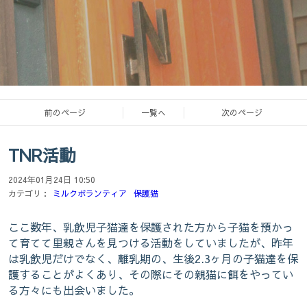
前のページ
一覧へ
次のページ
TNR活動
オウチヨガスタジオココロ熊本
2024年01月24日 10:50
ヨガと瞑想
カテゴリ：
ミルクボランティア
保護猫
ここ数年、乳飲児子猫達を保護された方から子猫を預かっ
て育てて里親さんを見つける活動をしていましたが、昨年
は乳飲児だけでなく、離乳期の、生後2.3ヶ月の子猫達を保
お外に暮らす猫たちを保護し、里親さん
護することがよくあり、その際にその親猫に餌をやってい
る方々にも出会いました。
に出す活動もしています